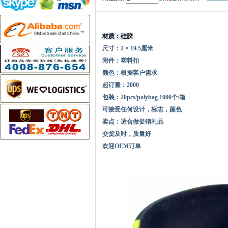
材质：硅胶
尺寸：2 × 19.5厘米
附件：塑料扣
颜色：根据客户需求
起订量：2000
包装：20pcs/polybag 1000个/箱
可接受任何设计，标志，颜色
卖点：适合做促销礼品
交货及时，质量好
欢迎OEM订单