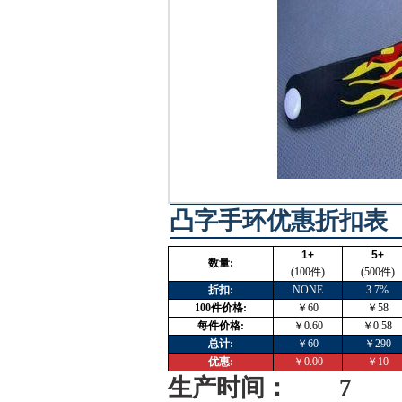
凸字手环优惠折扣表
1+
5+
数量:
(100件)
(500件)
折扣:
NONE
3.7%
100件价格:
￥60
￥58
每件价格:
￥0.60
￥0.58
总计:
￥60
￥290
优惠:
￥0.00
￥10
生产时间： 