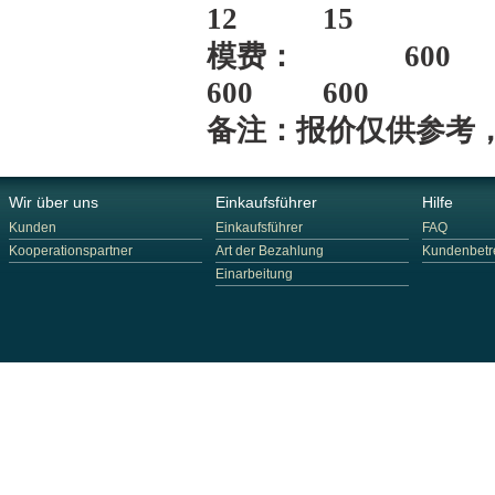
12 15
模费： 600 6
600 600
备注：报价仅供参考
Wir über uns
Einkaufsführer
Hilfe
Kunden
Einkaufsführer
FAQ
Kooperationspartner
Art der Bezahlung
Kundenbetr
Einarbeitung