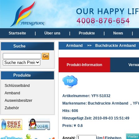
Startseite
|
Über uns
|
Produkte
|
News
|
Armband
>>
Buchdruckte Armband
Suche
Produkt-Information
Verwandt
Produkte
Schlüsselbänd
Armband
Artikelnummer: YFY-S1032
Ausweisbesitzer
Markenname: Buchdruckte Armband ，YF
Zubehör
Hits: 606
Hinzugefügt Zeit: 2010-09-03 15:51:49
Preis:￥
0.6
Anzahl
:
Um
1
Einheiten